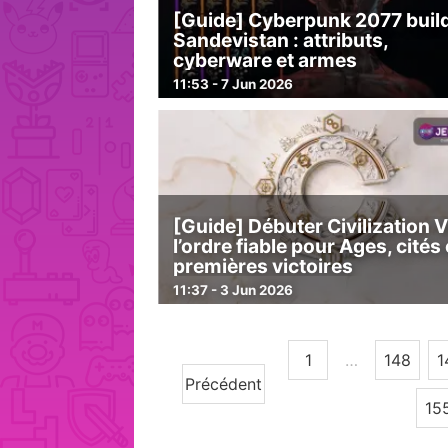
[Guide] Cyberpunk 2077 buil
Sandevistan : attributs,
cyberware et armes
11:53 - 7 Jun 2026
[Guide] Débuter Civilization VI
l’ordre fiable pour Ages, cités 
premières victoires
11:37 - 3 Jun 2026
1
…
148
1
Précédent
15