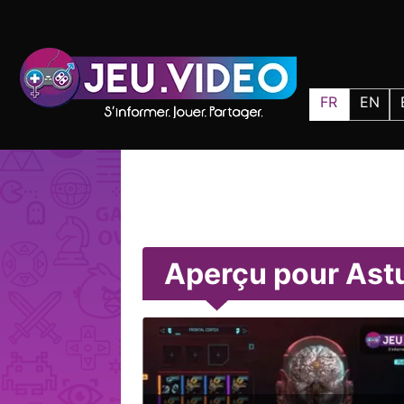
FR
EN
Aperçu pour Ast