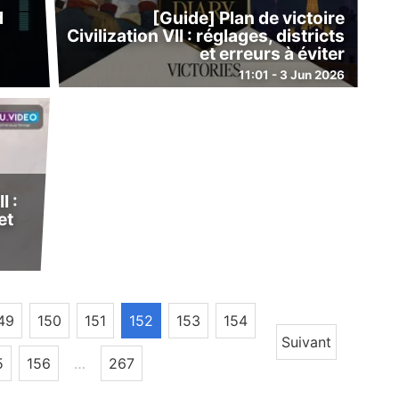
d
[Guide] Plan de victoire
Civilization VII : réglages, districts
et erreurs à éviter
11:01 - 3 Jun 2026
I :
et
49
150
151
152
153
154
Suivant
5
156
…
267