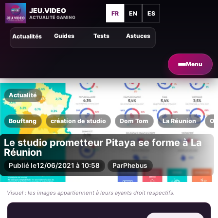
JEU.VIDEO
FR
EN
ES
ACTUALITÉ GAMING
Guides
Tests
Astuces
Actualités
Menu
Actualité
Bouftang
création de studio
Dom Tom
La Réunion
Ou
Le studio prometteur Pitaya se forme à La
Réunion
Publié le
12/06/2021 à 10:58
Par
Phebus
Visuel : les images appartiennent à leurs ayants droit respectifs.