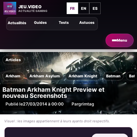
JEU.VIDEO
FR
EN
ES
ACTUALITÉ GAMING
Guides
Tests
Astuces
Actualités
Menu
Articles
Arkham
Arkham Asylum
Arkham Knight
Batman
Bat
Batman Arkham Knight Preview et
nouveau Screenshots
Publié le
27/03/2014 à 00:00
Par
grimtag
Visuel : les images appartiennent à leurs ayants droit respectifs.