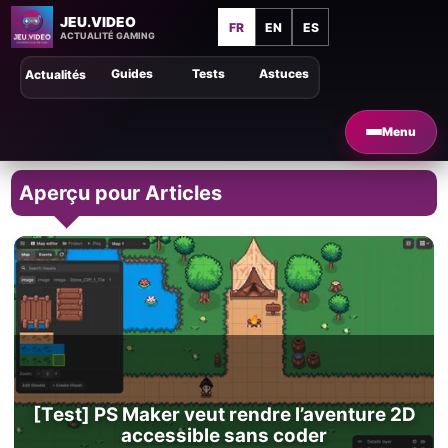
JEU.VIDEO
FR
EN
ES
ACTUALITÉ GAMING
Guides
Tests
Astuces
Actualités
Menu
Aperçu pour Articles
[Test] PS Maker veut rendre l’aventure 2D
accessible sans coder