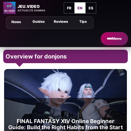
JEU.VIDEO
FR
EN
ES
ACTUALITÉ GAMING
Guides
Reviews
Tips
News
Menu
Overview for donjons
FINAL FANTASY XIV Online Beginner
Guide: Build the Right Habits from the Start