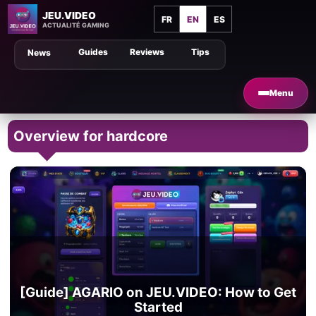
JEU.VIDEO
FR
EN
ES
ACTUALITÉ GAMING
Guides
Reviews
Tips
News
Menu
Overview for hardcore
[Guide] AGARIO on JEU.VIDEO: How to Get
Started