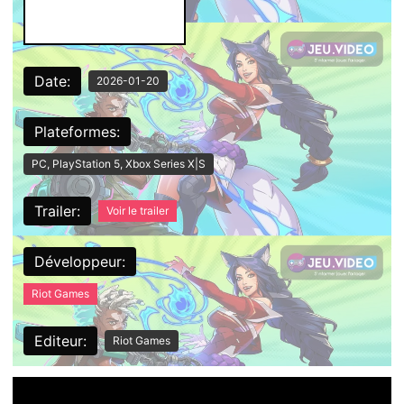
Date:
2026-01-20
Plateformes:
PC, PlayStation 5, Xbox Series X|S
Trailer:
Voir le trailer
Développeur:
Riot Games
Editeur:
Riot Games