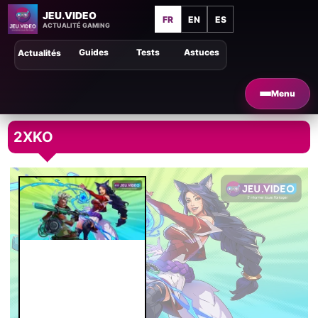
JEU.VIDEO
FR
EN
ES
ACTUALITÉ GAMING
Guides
Tests
Astuces
Actualités
Menu
2XKO