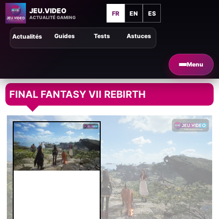
JEU.VIDEO
FR
EN
ES
ACTUALITÉ GAMING
Guides
Tests
Astuces
Actualités
Menu
FINAL FANTASY VII REBIRTH