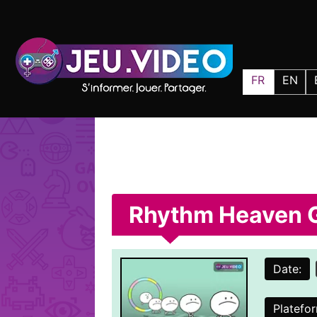
FR
EN
Rhythm Heaven 
Date:
Platefo