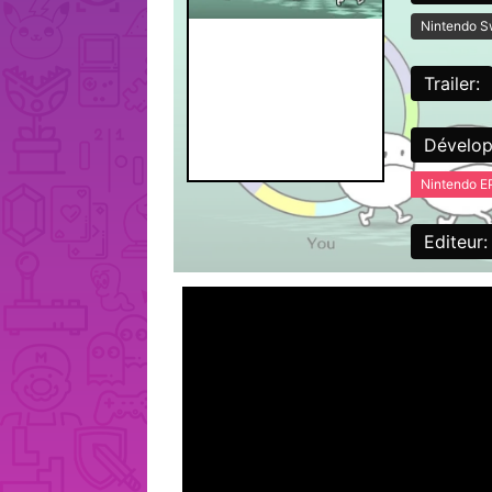
Nintendo S
Trailer:
Dévelop
Nintendo E
Editeur: