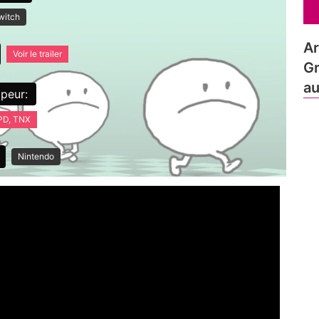
witch
Ar
Voir le trailer
Gr
au
peur:
PD, TNX
Nintendo