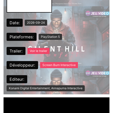
Date:
2026-09-24
Plateformes:
PlayStation 5
Trailer:
Voir le trailer
Développeur:
Screen Burn Interactive
Editeur:
Konami Digital Entertainment, Annapurna Interactive