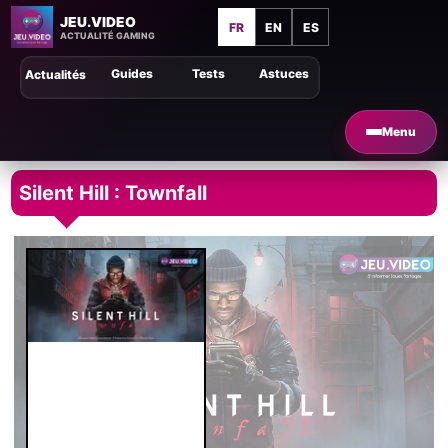
JEU.VIDEO
FR
EN
ES
ACTUALITÉ GAMING
Guides
Tests
Astuces
Actualités
Menu
Silent Hill : Townfall