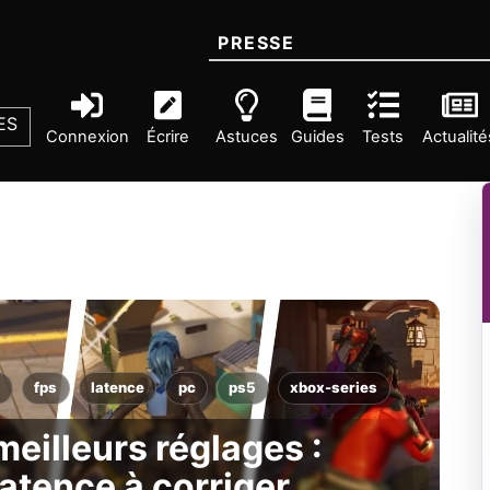
PRESSE
ES
Connexion
Écrire
Astuces
Guides
Tests
Actualité
s
fps
latence
pc
ps5
xbox-series
meilleurs réglages :
 latence à corriger