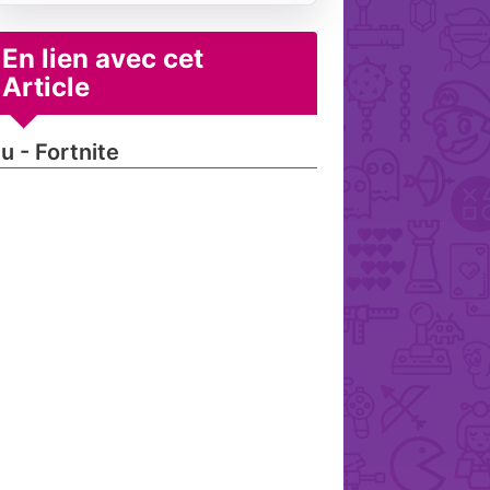
En lien avec cet
Article
u - Fortnite