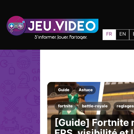
FR
EN
Guide
Astuce
fortnite
battle-royale
reglage
[Guide] Fortnite 
FPS, visibilité et