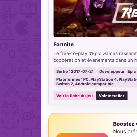
Fortnite
Le free-to-play d’Epic Games rassemb
coopération et événements dans un 
Sortie : 2017-07-21
Développeur : Epi
Plateformes : PC, PlayStation 4, PlayStat
Switch 2, Android compatible
Voir la fiche du jeu
Voir le trailer
Boostez v
Nous cré