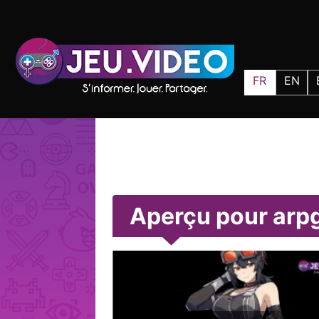
FR
EN
Aperçu pour arp