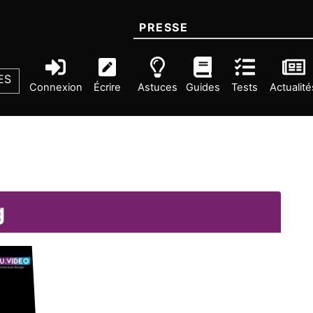
PRESSE
ES
Connexion
Écrire
Astuces
Guides
Tests
Actualité
g