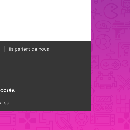
s
Ils parlent de nous
éposée.
ales