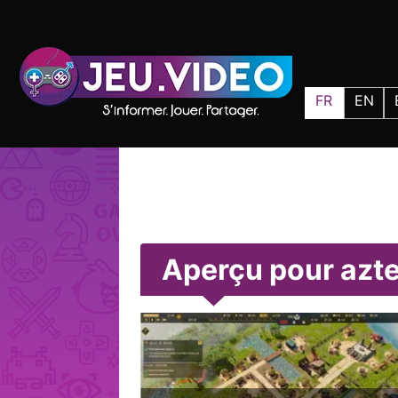
FR
EN
Aperçu pour azt