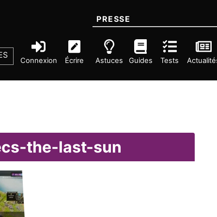
PRESSE
ES
Connexion
Écrire
Astuces
Guides
Tests
Actualité
ecs-the-last-sun