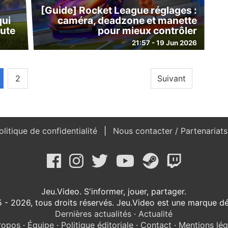
[Guide] Rocket League réglages :
qui
caméra, deadzone et manette
bute
pour mieux contrôler
21:57 - 19 Jun 2026
2
Suivant
litique de confidentialité
Nous contacter / Partenariat
Jeu.Video. S'informer, jouer, partager.
 - 2026, tous droits réservés. Jeu.Video est une marque d
Dernières actualités
·
Actualité
ropos
·
Équipe
·
Politique éditoriale
·
Contact
·
Mentions lég