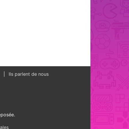
s
Ils parlent de nous
éposée.
ales