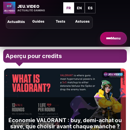
JEU.VIDEO
FR
EN
ES
ACTUALITÉ GAMING
Guides
Tests
Astuces
Actualités
Menu
Aperçu pour credits
Économie VALORANT : buy, demi-achat ou
save, que choisir avant chaque manche ?