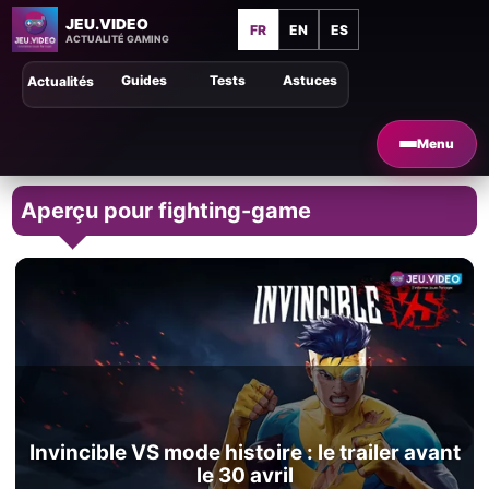
JEU.VIDEO
FR
EN
ES
ACTUALITÉ GAMING
Guides
Tests
Astuces
Actualités
Menu
Aperçu pour fighting-game
Invincible VS mode histoire : le trailer avant
le 30 avril