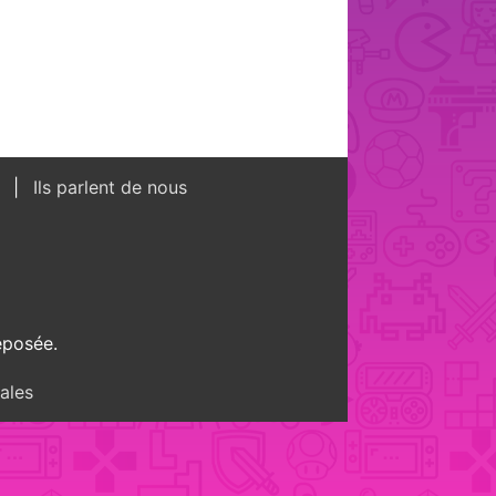
s
Ils parlent de nous
éposée.
ales