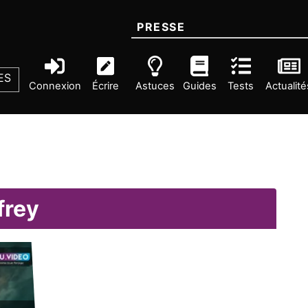
PRESSE
ES
Connexion
Écrire
Astuces
Guides
Tests
Actualité
frey