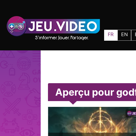
FR
EN
Aperçu pour god