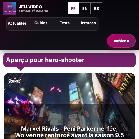
JEU.VIDEO
FR
EN
ES
ACTUALITÉ GAMING
Guides
Tests
Astuces
Actualités
Menu
Aperçu pour hero-shooter
Marvel Rivals : Peni Parker nerfée,
Wolverine renforcé avant la saison 9.5