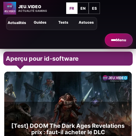
JEU.VIDEO
FR
EN
ES
ACTUALITÉ GAMING
Guides
Tests
Astuces
Actualités
Menu
Aperçu pour id-software
[Test] DOOM The Dark Ages Revelations
prix : faut-il acheter le DLC