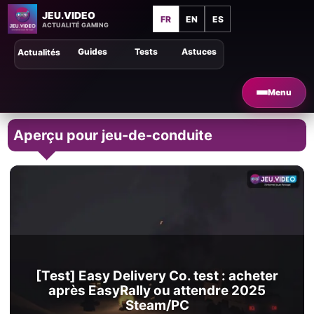
JEU.VIDEO
FR
EN
ES
ACTUALITÉ GAMING
Guides
Tests
Astuces
Actualités
Menu
Aperçu pour jeu-de-conduite
[Test] Easy Delivery Co. test : acheter
après EasyRally ou attendre 2025
Steam/PC