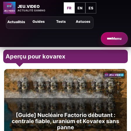
JEU.VIDEO
FR
EN
ES
ACTUALITÉ GAMING
Guides
Tests
Astuces
Actualités
Menu
Aperçu pour kovarex
[Guide] Nucléaire Factorio débutant :
centrale fiable, uranium et Kovarex sans
panne