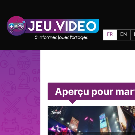
FR
EN
Aperçu pour marv