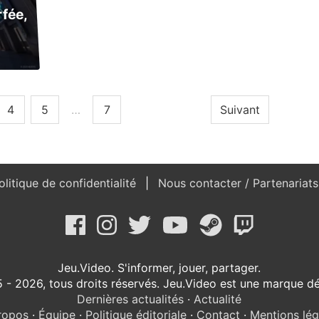
rfée,
4
5
…
7
Suivant
litique de confidentialité
Nous contacter / Partenariat
Jeu.Video. S'informer, jouer, partager.
 - 2026, tous droits réservés. Jeu.Video est une marque d
Dernières actualités
·
Actualité
ropos
·
Équipe
·
Politique éditoriale
·
Contact
·
Mentions lég