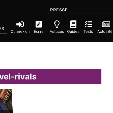
PRESSE
ES
Connexion
Écrire
Astuces
Guides
Tests
Actualité
el-rivals