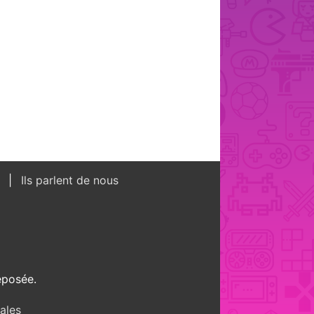
s
Ils parlent de nous
éposée.
ales