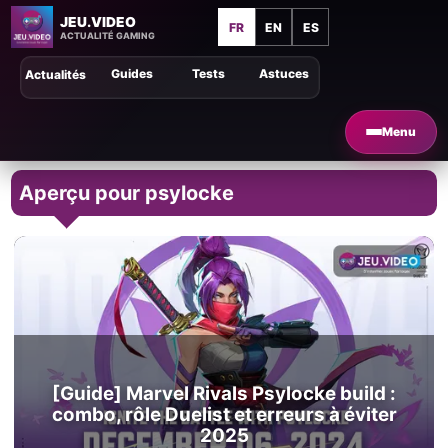
JEU.VIDEO
FR
EN
ES
ACTUALITÉ GAMING
Guides
Tests
Astuces
Actualités
Menu
Aperçu pour psylocke
[Guide] Marvel Rivals Psylocke build :
combo, rôle Duelist et erreurs à éviter
2025