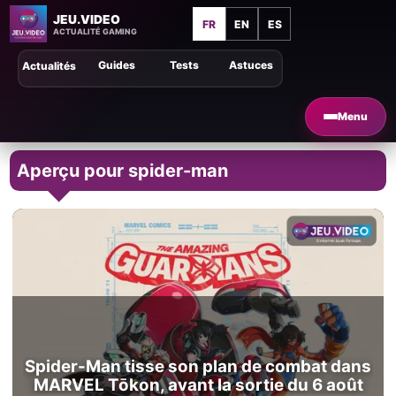
JEU.VIDEO
FR
EN
ES
ACTUALITÉ GAMING
Guides
Tests
Astuces
Actualités
Menu
Aperçu pour spider-man
Spider-Man tisse son plan de combat dans
MARVEL Tōkon, avant la sortie du 6 août