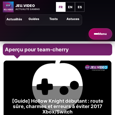
JEU.VIDEO
FR
EN
ES
ACTUALITÉ GAMING
Guides
Tests
Astuces
Actualités
Menu
Aperçu pour team-cherry
[Guide] Hollow Knight débutant : route
sûre, charmes et erreurs à éviter 2017
Xbox/Switch