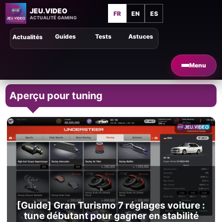
JEU.VIDEO
FR
EN
ES
ACTUALITÉ GAMING
Guides
Tests
Astuces
Actualités
Menu
Aperçu pour tuning
[Guide] Gran Turismo 7 réglages voiture :
tune débutant pour gagner en stabilité