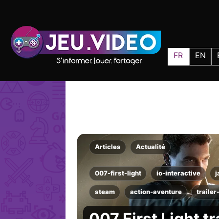
FR
EN
Articles
Actualité
007-first-light
io-interactive
steam
action-aventure
trailer
007 First Light tr