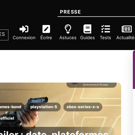
PRESSE
ES
Connexion
Écrire
Astuces
Guides
Tests
Actualité
james-bond
playstation-5
xbox-series-x-s
-officiel
ailer : date, plateformes