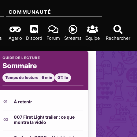
COMMUNAUTÉ
s
Agario
Discord
Forum
Streams
Équipe
Rechercher
GUIDE DE LECTURE
Sommaire
Temps de lecture : 6 min
0% lu
À retenir
007 First Light trailer : ce que
montre la vidéo