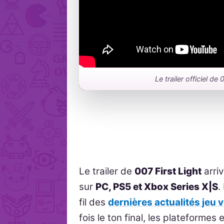
Le trailer officiel de
Le trailer de
007 First Light
arriv
sur
PC, PS5 et Xbox Series X|S
.
fil des
dernières actualités jeu 
fois le ton final, les plateformes 