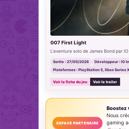
007 First Light
L’aventure solo de James Bond par IO I
Sortie : 27/05/2026
Développeur : IO I
Plateformes : PlayStation 5, Xbox Series 
Voir la fiche du jeu
Voir le trailer
Boostez v
Nous cré
gaming ad
ESPACE PARTENAIRE