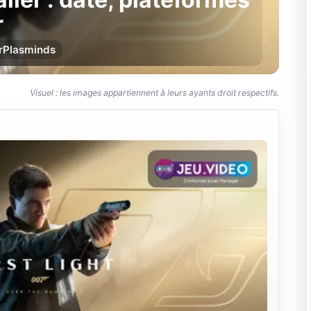
r
r
Plasminds
Visuel : les images appartiennent à leurs ayants droit respectifs.