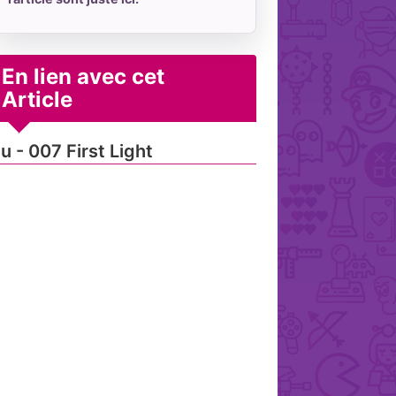
En lien avec cet
Article
u - 007 First Light