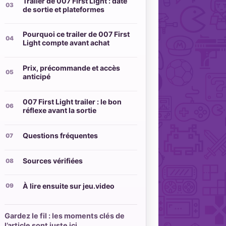
Trailer de 007 First Light : date
de sortie et plateformes
Pourquoi ce trailer de 007 First
Light compte avant achat
Prix, précommande et accès
anticipé
007 First Light trailer : le bon
réflexe avant la sortie
Questions fréquentes
Sources vérifiées
À lire ensuite sur jeu.video
Gardez le fil : les moments clés de
l’article sont juste ici.