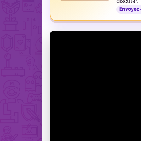
discuter.
Envoyez