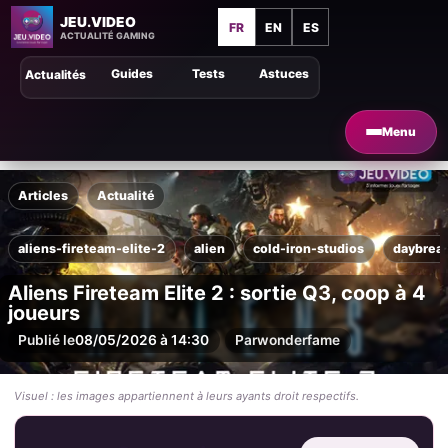
JEU.VIDEO
FR
EN
ES
ACTUALITÉ GAMING
Guides
Tests
Astuces
Actualités
Menu
Articles
Actualité
aliens-fireteam-elite-2
alien
cold-iron-studios
daybrea
Aliens Fireteam Elite 2 : sortie Q3, coop à 4
joueurs
Publié le
08/05/2026 à 14:30
Par
wonderfame
Visuel : les images appartiennent à leurs ayants droit respectifs.