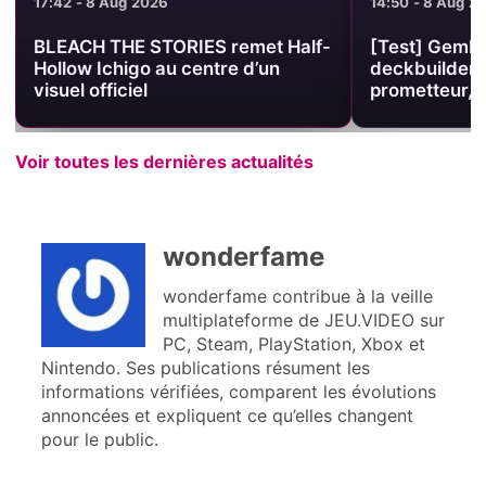
17:42 - 8 Aug 2026
14:50 - 8 Aug 2
BLEACH THE STORIES remet Half-
[Test] Gembl
Hollow Ichigo au centre d’un
deckbuilder 
visuel officiel
prometteur, 
Voir toutes les dernières actualités
wonderfame
wonderfame contribue à la veille
multiplateforme de JEU.VIDEO sur
PC, Steam, PlayStation, Xbox et
Nintendo. Ses publications résument les
informations vérifiées, comparent les évolutions
annoncées et expliquent ce qu’elles changent
pour le public.