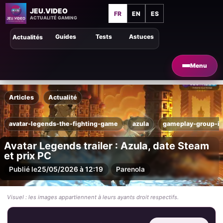
JEU.VIDEO
FR
EN
ES
ACTUALITÉ GAMING
Guides
Tests
Astuces
Actualités
Menu
Articles
Actualité
avatar-legends-the-fighting-game
azula
gameplay-group-in
Avatar Legends trailer : Azula, date Steam
et prix PC
Publié le
25/05/2026 à 12:19
Par
enola
Visuel : les images appartiennent à leurs ayants droit respectifs.