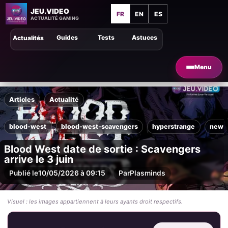
JEU.VIDEO
FR
EN
ES
ACTUALITÉ GAMING
Guides
Tests
Astuces
Actualités
Menu
Articles
Actualité
blood-west
blood-west-scavengers
hyperstrange
new-b
Blood West date de sortie : Scavengers
arrive le 3 juin
Publié le
10/05/2026 à 09:15
Par
Plasminds
Visuel : les images appartiennent à leurs ayants droit respectifs.