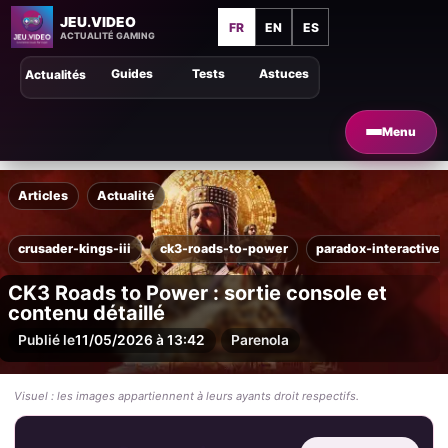
JEU.VIDEO
FR
EN
ES
ACTUALITÉ GAMING
Guides
Tests
Astuces
Actualités
Menu
Articles
Actualité
crusader-kings-iii
ck3-roads-to-power
paradox-interactive
CK3 Roads to Power : sortie console et
contenu détaillé
Publié le
11/05/2026 à 13:42
Par
enola
Visuel : les images appartiennent à leurs ayants droit respectifs.