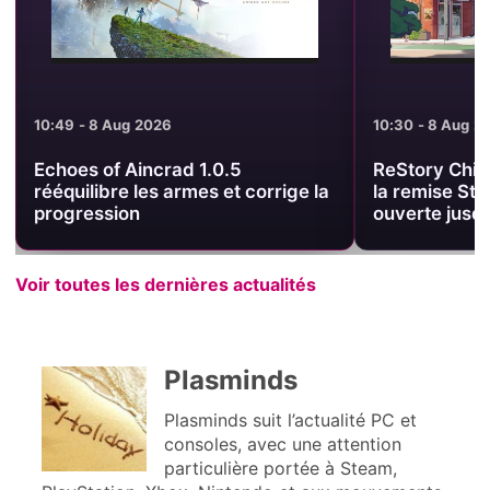
10:30 - 8 Aug 2026
09:19 - 8 Aug 2
ReStory Chill Electronics Repairs :
Halo Campaig
la remise Steam de 10 % est
Waypoint cél
ouverte jusqu’au 20 août
avec les créa
Voir toutes les dernières actualités
Plasminds
Plasminds suit l’actualité PC et
consoles, avec une attention
particulière portée à Steam,