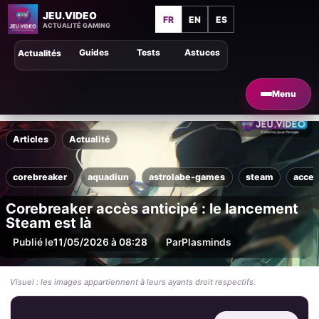
JEU.VIDEO
FR
EN
ES
ACTUALITÉ GAMING
Guides
Tests
Astuces
Actualités
Menu
Articles
Actualité
corebreaker
aquadiun
astrolabe-games
steam
acces
Corebreaker accès anticipé : le lancement
Steam est là
Publié le
11/05/2026 à 08:28
Par
Plasminds
Visuel : les images appartiennent à leurs ayants droit respectifs.