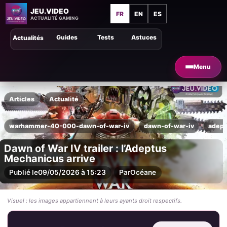
JEU.VIDEO
FR
EN
ES
ACTUALITÉ GAMING
Guides
Tests
Astuces
Actualités
Menu
Articles
Actualité
warhammer-40-000-dawn-of-war-iv
dawn-of-war-iv
adep
Dawn of War IV trailer : l’Adeptus
Mechanicus arrive
Publié le
09/05/2026 à 15:23
Par
Océane
Visuel : les images appartiennent à leurs ayants droit respectifs.