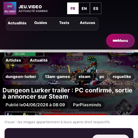
JEU.VIDEO
FR
EN
ES
ACTUALITÉ GAMING
Guides
Tests
Astuces
Actualités
Menu
Articles
Actualité
dungeon-lurker
13am-games
steam
pc
roguelike
Dungeon Lurker trailer : PC confirmé, sortie
à annoncer sur Steam
Publié le
04/06/2026 à 08:09
Par
Plasminds
Visuel : les images appartiennent à leurs ayants droit respectifs.