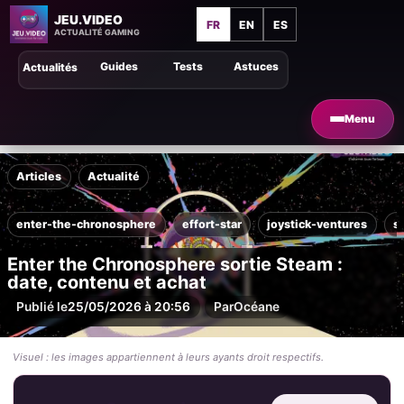
JEU.VIDEO
FR
EN
ES
ACTUALITÉ GAMING
Guides
Tests
Astuces
Actualités
Menu
Articles
Actualité
enter-the-chronosphere
effort-star
joystick-ventures
s
Enter the Chronosphere sortie Steam :
date, contenu et achat
Publié le
25/05/2026 à 20:56
Par
Océane
Visuel : les images appartiennent à leurs ayants droit respectifs.