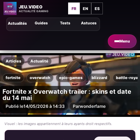
JEU.VIDEO
FR
EN
ES
ACTUALITÉ GAMING
Guides
Tests
Astuces
Actualités
Menu
Articles
Actualité
fortnite
overwatch
epic-games
blizzard
battle-royal
Fortnite x Overwatch trailer : skins et date
du 14 mai
Publié le
14/05/2026 à 14:33
Par
wonderfame
Visuel : les images appartiennent à leurs ayants droit respectifs.