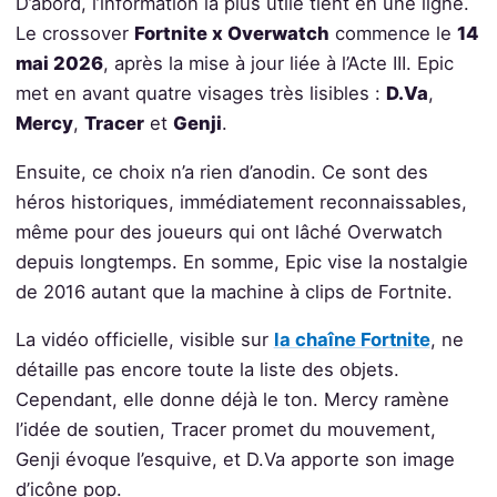
D’abord, l’information la plus utile tient en une ligne.
Le crossover
Fortnite x Overwatch
commence le
14
mai 2026
, après la mise à jour liée à l’Acte III. Epic
met en avant quatre visages très lisibles :
D.Va
,
Mercy
,
Tracer
et
Genji
.
Ensuite, ce choix n’a rien d’anodin. Ce sont des
héros historiques, immédiatement reconnaissables,
même pour des joueurs qui ont lâché Overwatch
depuis longtemps. En somme, Epic vise la nostalgie
de 2016 autant que la machine à clips de Fortnite.
La vidéo officielle, visible sur
la chaîne Fortnite
, ne
détaille pas encore toute la liste des objets.
Cependant, elle donne déjà le ton. Mercy ramène
l’idée de soutien, Tracer promet du mouvement,
Genji évoque l’esquive, et D.Va apporte son image
d’icône pop.