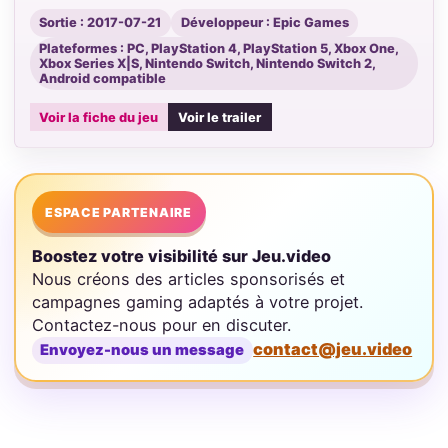
Sortie : 2017-07-21
Développeur : Epic Games
Plateformes : PC, PlayStation 4, PlayStation 5, Xbox One,
Xbox Series X|S, Nintendo Switch, Nintendo Switch 2,
Android compatible
Voir la fiche du jeu
Voir le trailer
ESPACE PARTENAIRE
Boostez votre visibilité sur Jeu.video
Nous créons des articles sponsorisés et
campagnes gaming adaptés à votre projet.
Contactez-nous pour en discuter.
contact@jeu.video
Envoyez-nous un message