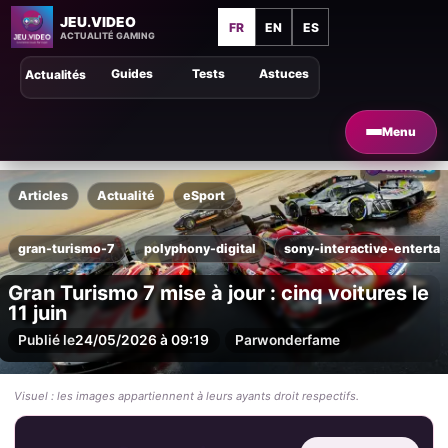
JEU.VIDEO
FR
EN
ES
ACTUALITÉ GAMING
Guides
Tests
Astuces
Actualités
Menu
Articles
Actualité
eSport
gran-turismo-7
polyphony-digital
sony-interactive-enterta
Gran Turismo 7 mise à jour : cinq voitures le
11 juin
Publié le
24/05/2026 à 09:19
Par
wonderfame
Visuel : les images appartiennent à leurs ayants droit respectifs.