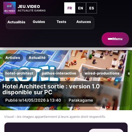
JEU.VIDEO
FR
EN
ES
ACTUALITÉ GAMING
Guides
Tests
Astuces
Actualités
Menu
Articles
Actualité
hotel-architect
pathos-interactive
wired-productions
s
Hotel Architect sortie : version 1.0
disponible sur PC
Publié le
14/05/2026 à 13:40
Par
akagame
Visuel : les images appartiennent à leurs ayants droit respectifs.