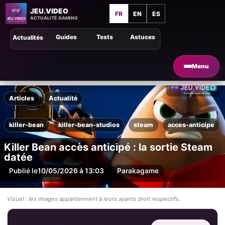
JEU.VIDEO
FR
EN
ES
ACTUALITÉ GAMING
Guides
Tests
Astuces
Actualités
Menu
Articles
Actualité
killer-bean
killer-bean-studios
steam
acces-anticipe
Killer Bean accès anticipé : la sortie Steam
datée
Publié le
10/05/2026 à 13:03
Par
akagame
Visuel : les images appartiennent à leurs ayants droit respectifs.