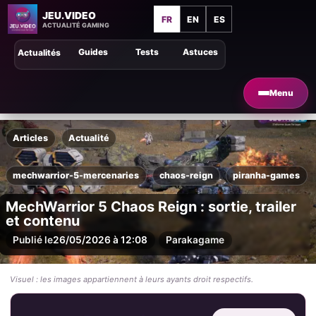
JEU.VIDEO
FR
EN
ES
ACTUALITÉ GAMING
Guides
Tests
Astuces
Actualités
Menu
Articles
Actualité
mechwarrior-5-mercenaries
chaos-reign
piranha-games
MechWarrior 5 Chaos Reign : sortie, trailer
et contenu
Publié le
26/05/2026 à 12:08
Par
akagame
Visuel : les images appartiennent à leurs ayants droit respectifs.