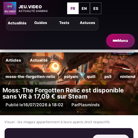
JEU.VIDEO
FR
EN
ES
ACTUALITÉ GAMING
Guides
Tests
Astuces
Actualités
Menu
Articles
Actualité
moss-the-forgotten-relic
polyarc
quill
ps5
nintendo
Moss: The Forgotten Relic est disponible
sans VR à 17,09 € sur Steam
Publié le
16/07/2026 à 18:02
Par
Plasminds
Visuel : les images appartiennent à leurs ayants droit respectifs.