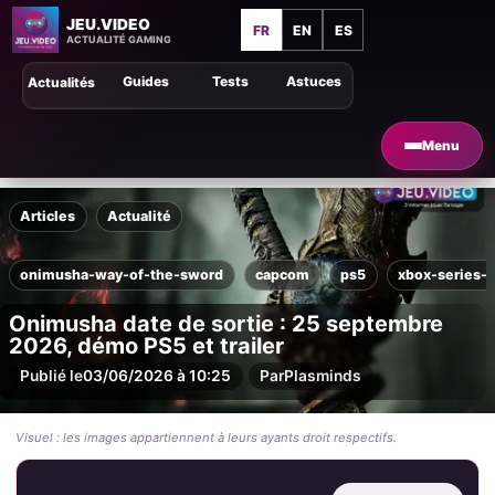
JEU.VIDEO
FR
EN
ES
ACTUALITÉ GAMING
Guides
Tests
Astuces
Actualités
Menu
Articles
Actualité
onimusha-way-of-the-sword
capcom
ps5
xbox-series-x
Onimusha date de sortie : 25 septembre
2026, démo PS5 et trailer
Publié le
03/06/2026 à 10:25
Par
Plasminds
Visuel : les images appartiennent à leurs ayants droit respectifs.