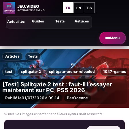
JEU.VIDEO
FR
EN
ES
ACTUALITÉ GAMING
Guides
Tests
Astuces
Actualités
Menu
Articles
Tests
test
splitgate-2
splitgate-arena-reloaded
1047-games
[Test] Splitgate 2 test : faut-il l’essayer
maintenant sur PC, PS5 2026
Publié le
01/07/2026 à 09:14
Par
Océane
Visuel : les images appartiennent à leurs ayants droit respectifs.