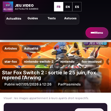
JEU.VIDEO
FR
EN
ES
ACTUALITÉ GAMING
Guides
Tests
Astuces
Actualités
Menu
Articles
Actualité
star-fox
nintendo-switch-2
nintendo
fox-mccloud
l
Star Fox Switch 2 : sortie le 25 juin, Fox
reprend l'Arwing
Publié le
07/05/2026 à 12:26
Par
Plasminds
Visuel : les images appartiennent à leurs ayants droit respectifs.