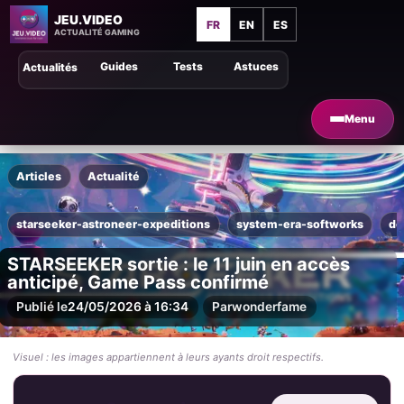
JEU.VIDEO
FR
EN
ES
ACTUALITÉ GAMING
Guides
Tests
Astuces
Actualités
Menu
Articles
Actualité
starseeker-astroneer-expeditions
system-era-softworks
de
STARSEEKER sortie : le 11 juin en accès
anticipé, Game Pass confirmé
Publié le
24/05/2026 à 16:34
Par
wonderfame
Visuel : les images appartiennent à leurs ayants droit respectifs.