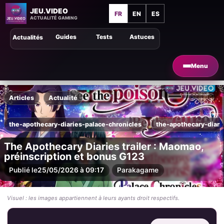
JEU.VIDEO
FR
EN
ES
ACTUALITÉ GAMING
Guides
Tests
Astuces
Actualités
Menu
Articles
Actualité
the-apothecary-diaries-palace-chronicles
the-apothecary-diari
The Apothecary Diaries trailer : Maomao,
préinscription et bonus G123
Publié le
25/05/2026 à 09:17
Par
akagame
Visuel : les images appartiennent à leurs ayants droit respectifs.