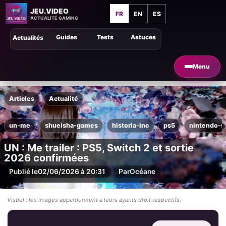
JEU.VIDEO
FR
EN
ES
ACTUALITÉ GAMING
Guides
Tests
Astuces
Actualités
Menu
Articles
Actualité
un-me
shueisha-games
historia-inc
ps5
nintendo-s
UN : Me trailer : PS5, Switch 2 et sortie
2026 confirmées
Publié le
02/06/2026 à 20:31
Par
Océane
Visuel : les images appartiennent à leurs ayants droit respectifs.