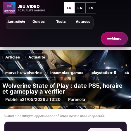
JEU.VIDEO
FR
EN
ES
ACTUALITÉ GAMING
Guides
Tests
Astuces
Actualités
Menu
Articles
Actualité
marvel-s-wolverine
insomniac-games
playstation-5
sta
Wolverine State of Play : date PS5, horaire
et gameplay à vérifier
Publié le
21/05/2026 à 13:20
Par
enola
Visuel : les images appartiennent à leurs ayants droit respectifs.