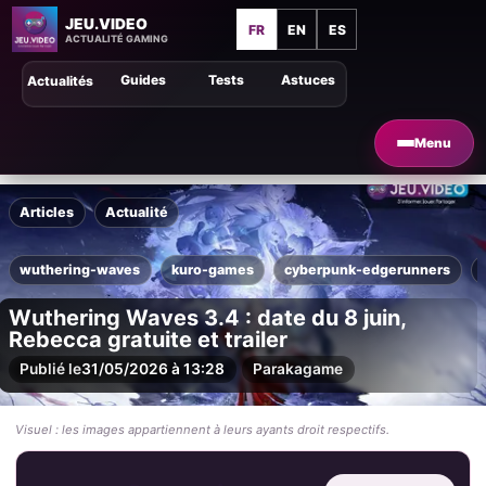
JEU.VIDEO
FR
EN
ES
ACTUALITÉ GAMING
Guides
Tests
Astuces
Actualités
Menu
Articles
Actualité
wuthering-waves
kuro-games
cyberpunk-edgerunners
Wuthering Waves 3.4 : date du 8 juin,
Rebecca gratuite et trailer
Publié le
31/05/2026 à 13:28
Par
akagame
Visuel : les images appartiennent à leurs ayants droit respectifs.