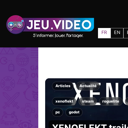
FR
EN
Articles
Actualité
xenoflekt
steam
roguelite
pc
godot
XENOFLEKT traile