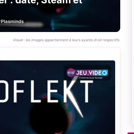
r
Plasminds
Visuel : les images appartiennent à leurs ayants droit respectifs.