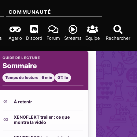
COMMUNAUTÉ
s
Agario
Discord
Forum
Streams
Équipe
Rechercher
GUIDE DE LECTURE
Sommaire
Temps de lecture : 6 min
0% lu
À retenir
XENOFLEKT trailer : ce que
montre la vidéo