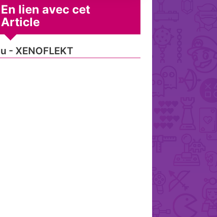
En lien avec cet
Article
eu - XENOFLEKT