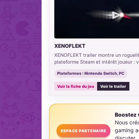
XENOFLEKT
XENOFLEKT trailer montre un roguelite
plateforme Steam et intérêt joueur : vo
Plateformes : Nintendo Switch, PC
Voir la fiche du jeu
Voir le trailer
Boostez v
Nous cré
gaming ad
ESPACE PARTENAIRE
discuter.