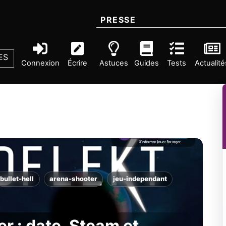
PRESSE
ES
Connexion
Écrire
Astuces
Guides
Tests
Actualité
bullet-hell
arena-shooter
jeu-independant
r : date, Steam et